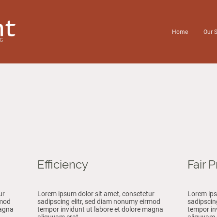
Home
Our S
Efficiency
Fair P
ur
Lorem ipsum dolor sit amet, consetetur
Lorem ips
rmod
sadipscing elitr, sed diam nonumy eirmod
sadipscin
magna
tempor invidunt ut labore et dolore magna
tempor in