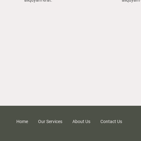
aliquyam erat.
aliquyam 
Home
Our Services
About Us
Contact Us