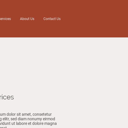
ervices
About Us
Contact Us
rices
um dolor sit amet, consetetur
g elitr, sed diam nonumy eirmod
vidunt ut labore et dolore magna